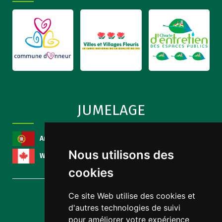
JUMELAGE
Arcozelo
, Portugal
Nous utilisons des
Wynyard
, Canada
cookies
Ce site Web utilise des cookies et
d'autres technologies de suivi
AUTRES LIENS
pour améliorer votre expérience