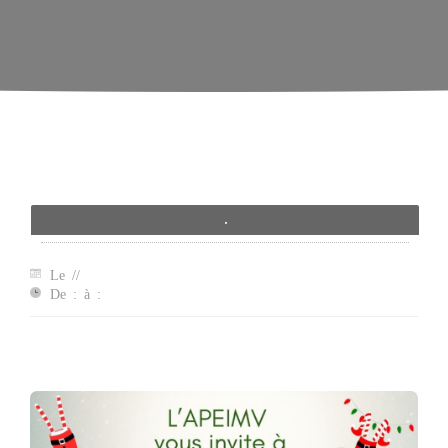
.
Le //
De : à :