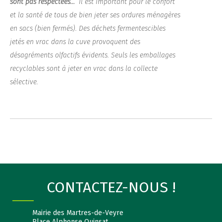
sont pas respectées...
Il est important pour le confort
et la santé de tous de bien jeter ses ordures ménagères
en sacs (bien fermés). Des déchets fermentescibles
jetés en vrac dans la cuve provoquent des
désagréments olfactifs évidents.
Seuls les emballages
recyclables sont à jeter en vrac dans la collecte
sélective.
CONTACTEZ-NOUS !
Mairie des Martres-de-Veyre
Place Alphonse Quinsat