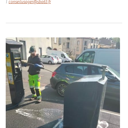
|
conseilusager@sba63.fr